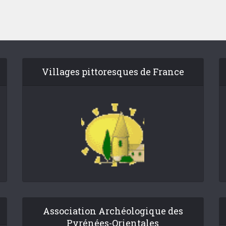
Villages pittoresques de France
Association Archéologique des
Pyrénées-Orientales