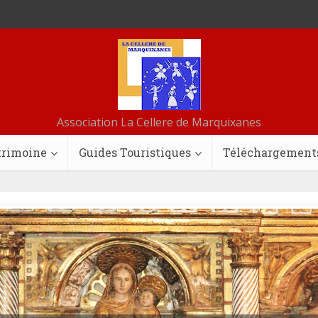
Association La Cellere de Marquixanes
trimoine
Guides Touristiques
Téléchargement