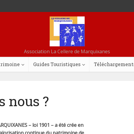
Association La Cellere de Marquixanes
trimoine
Guides Touristiques
Téléchargement
 nous ?
RQUIXANES – loi 1901 – a été crée en
alorisation continue du patrimoine de