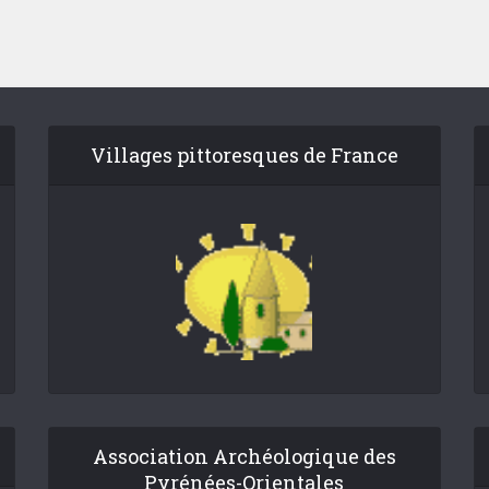
Villages pittoresques de France
Association Archéologique des
Pyrénées-Orientales