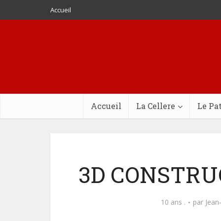
Accueil
Accueil
La Cellere
Le Pa
3D CONSTRUC
10 ans .
par
Jean