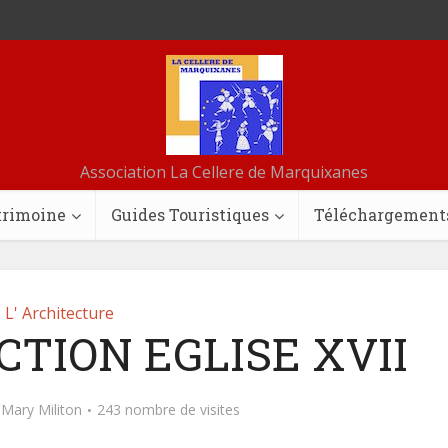
Association La Cellere de Marquixanes
trimoine
Guides Touristiques
Téléchargement
L' Architecture
TION EGLISE XVII
-Mary Militon
243 nombre de visites