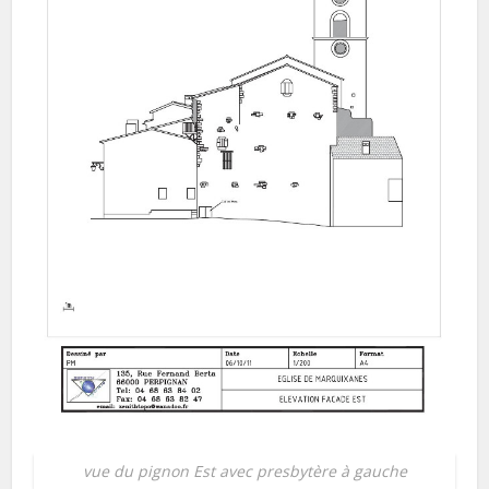
vue du pignon Est avec presbytère à gauche