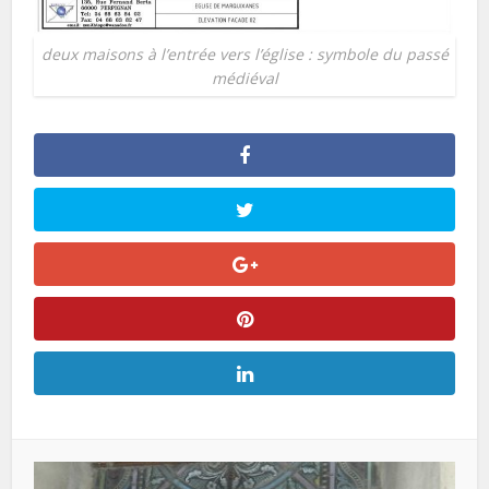
deux maisons à l’entrée vers l’église : symbole du passé
médiéval