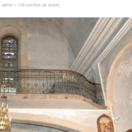
r
admin
158 nombre de visites