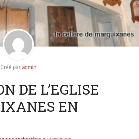
Créé par
admin
N DE L’EGLISE
IXANES EN
e nos recherches aux archives