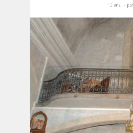
13 ans .
pa