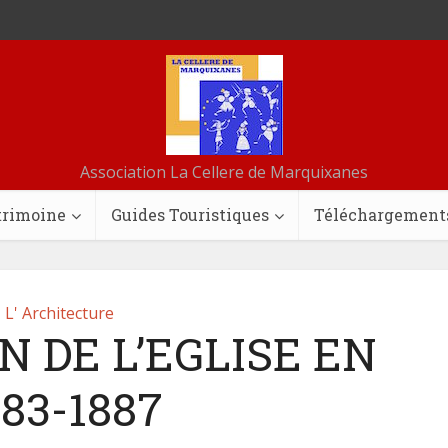
Association La Cellere de Marquixanes
trimoine
Guides Touristiques
Téléchargement
L' Architecture
 DE L’EGLISE EN
883-1887