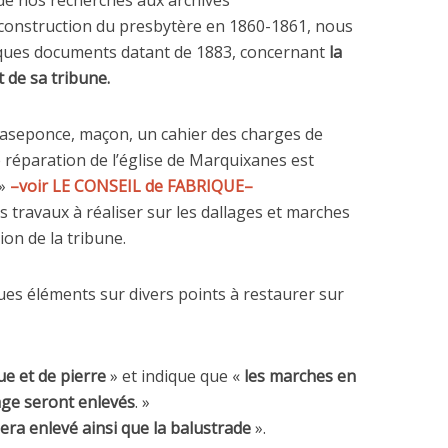
construction du presbytère en 1860-1861, nous
ques documents datant de 1883, concernant
la
t de sa tribune.
 Caseponce, maçon, un cahier des charges de
 réparation de l’église de Marquixanes est
 »
–voir LE CONSEIL de FABRIQUE–
es travaux à réaliser sur les dallages et marches
tion de la tribune.
s éléments sur divers points à restaurer sur
ue et de pierre
» et indique que «
les marches en
lage seront enlevés
. »
sera enlevé ainsi que la balustrade
».