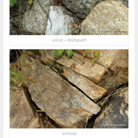
silice – feldspath
schiste